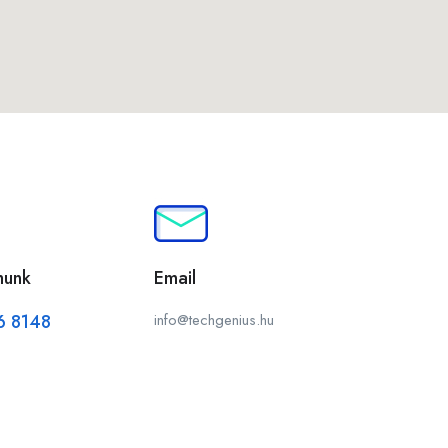
munk
Email
6 8148
info@techgenius.hu