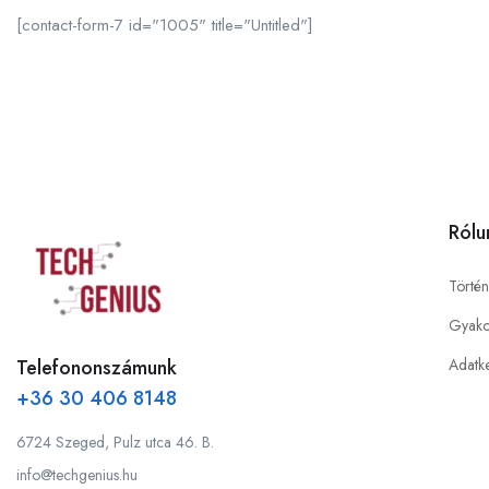
[contact-form-7 id="1005" title="Untitled"]
Rólu
Történ
Gyako
Telefononszámunk
Adatke
+36 30 406 8148
6724 Szeged, Pulz utca 46. B.
info@techgenius.hu